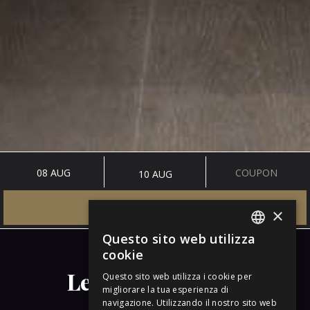
16 M2
Le camere Classic
PRENOTA ORA
×
Questo sito web utilizza
ITALIAN
cookie
ENGLISH
Le camere Classic
Questo sito web utilizza i cookie per
migliorare la tua esperienza di
GERMAN
navigazione. Utilizzando il nostro sito web