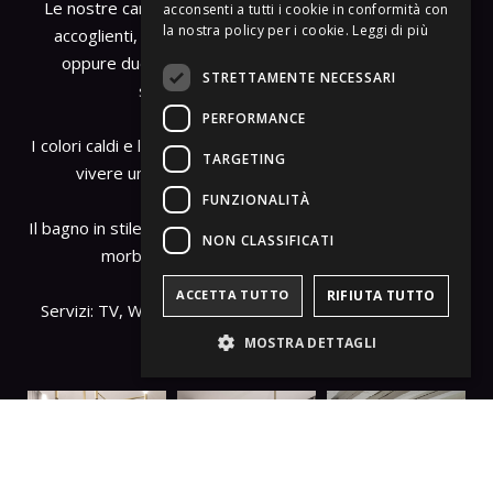
Le nostre camere Classic doppie (16 mq), raccolte ed
acconsenti a tutti i cookie in conformità con
FRENCH
la nostra policy per i cookie.
Leggi di più
accoglienti, ospitano un comodo letto matrimoniale
oppure due letti singoli. Sono fornite di un pratico
STRETTAMENTE NECESSARI
scrittoio, guardaroba a vista.
PERFORMANCE
I colori caldi e le luci soffuse le rendono un’ambiente in cui
TARGETING
vivere un’esperienza unica di comfort e relax.
FUNZIONALITÀ
Il bagno in stile moderno è dotato di doccia e provvisto di
NON CLASSIFICATI
morbida biancheria e servizio cortesia.
ACCETTA TUTTO
RIFIUTA TUTTO
Servizi: TV, Wi-Fi, minibar, macchina per caffè, bollitore.
MOSTRA DETTAGLI