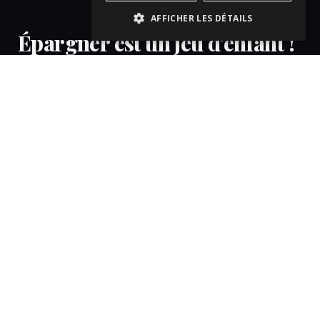
AFFICHER LES DÉTAILS
Épargner est un jeu d'enfant !
Réservez votre séjour directement sur notre site officiel
au meilleur prix garanti en ligne ! Vous aurez un accès
complet à notre gamme complète d'avantages. La
réservation directe est sûre, pratique et garantie par
notre partenaire commercial Bedzzle®, fournisseur
officiel de notre
PMS pour les hôtels
.